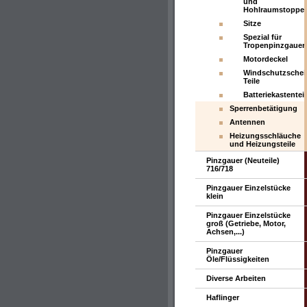
und
Hohlraumstoppel
Sitze
Spezial für
Tropenpinzgauer
Motordeckel
Windschutzschei
Teile
Batteriekastenteil
Sperrenbetätigung
Antennen
Heizungsschläuche
und Heizungsteile
Pinzgauer (Neuteile)
716/718
Pinzgauer Einzelstücke
klein
Pinzgauer Einzelstücke
groß (Getriebe, Motor,
Achsen,...)
Pinzgauer
Öle/Flüssigkeiten
Diverse Arbeiten
Haflinger