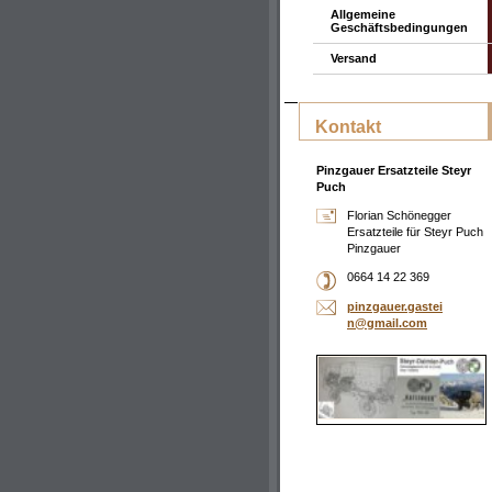
Allgemeine
Geschäftsbedingungen
Versand
Kontakt
Pinzgauer Ersatzteile Steyr
Puch
Florian Schönegger
Ersatzteile für Steyr Puch
Pinzgauer
0664 14 22 369
pinzgaue
r.gastei
n@gmail.
com