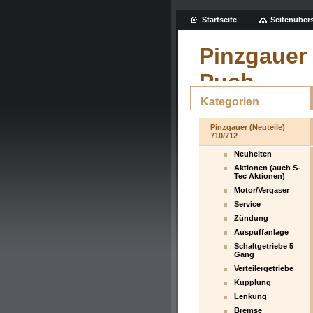
Startseite
Seitenübers
Pinzgauer 
Puch
Kategorien
Pinzgauer (Neuteile)
710/712
Neuheiten
Aktionen (auch S-
Tec Aktionen)
Motor/Vergaser
Service
Zündung
Auspuffanlage
Schaltgetriebe 5
Gang
Verteilergetriebe
Kupplung
Lenkung
Bremse