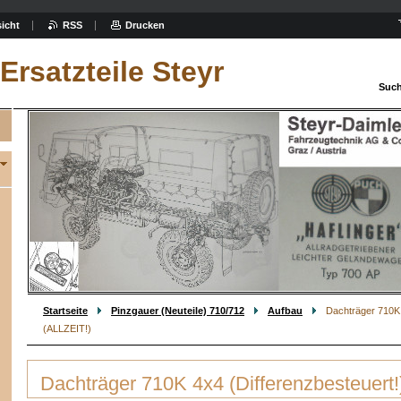
icht
RSS
Drucken
Ersatzteile Steyr
Such
Startseite
Pinzgauer (Neuteile) 710/712
Aufbau
Dachträger 710K 
(ALLZEIT!)
Dachträger 710K 4x4 (Differenzbesteuert!