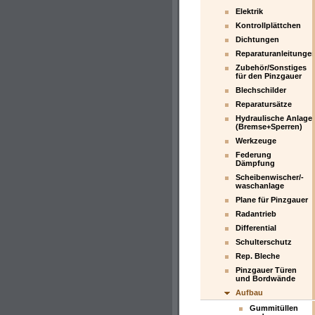
Elektrik
Kontrollplättchen
Dichtungen
Reparaturanleitunge
Zubehör/Sonstiges
für den Pinzgauer
Blechschilder
Reparatursätze
Hydraulische Anlage
(Bremse+Sperren)
Werkzeuge
Federung
Dämpfung
Scheibenwischer/-
waschanlage
Plane für Pinzgauer
Radantrieb
Differential
Schulterschutz
Rep. Bleche
Pinzgauer Türen
und Bordwände
Aufbau
Gummitüllen