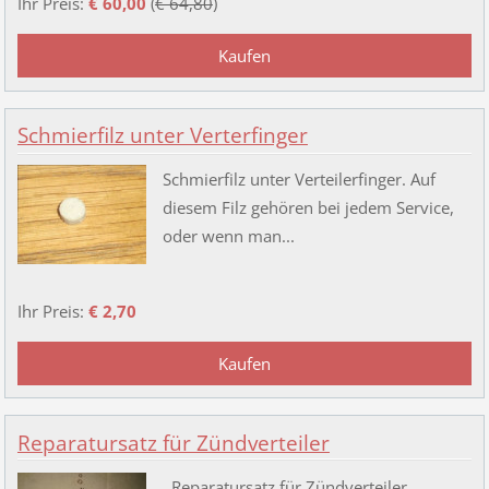
Ihr Preis:
€ 60,00
(
€ 64,80
)
Schmierfilz unter Verterfinger
Schmierfilz unter Verteilerfinger. Auf
diesem Filz gehören bei jedem Service,
oder wenn man...
Ihr Preis:
€ 2,70
Reparatursatz für Zündverteiler
Reparatursatz für Zündverteiler