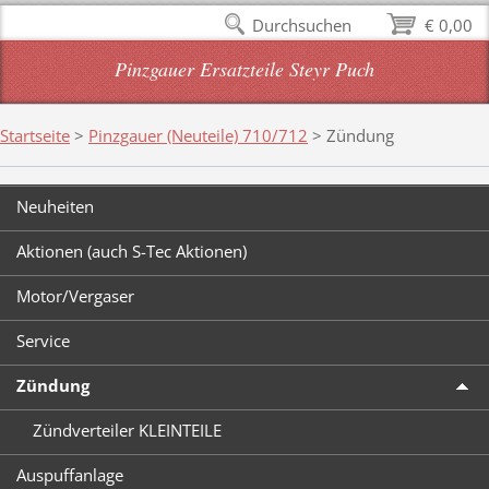
Durchsuchen
€ 0,00
Pinzgauer Ersatzteile Steyr Puch
Startseite
>
Pinzgauer (Neuteile) 710/712
>
Zündung
Neuheiten
Aktionen (auch S-Tec Aktionen)
Motor/Vergaser
Service
Zündung
Zündverteiler KLEINTEILE
Auspuffanlage