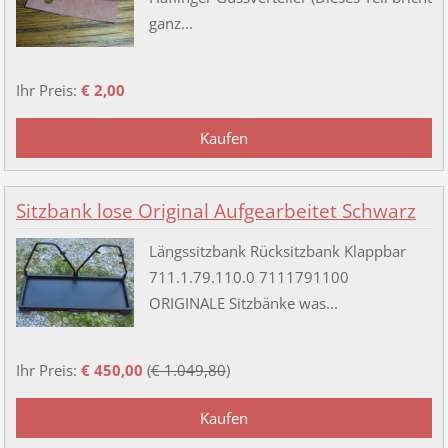
ganz...
Ihr Preis:
€ 2,00
Sitzbank lose Original Aufgearbeitet Schwarz
Längssitzbank Rücksitzbank Klappbar
711.1.79.110.0 7111791100
ORIGINALE Sitzbänke was...
Ihr Preis:
€ 450,00
(
€ 1.049,80
)