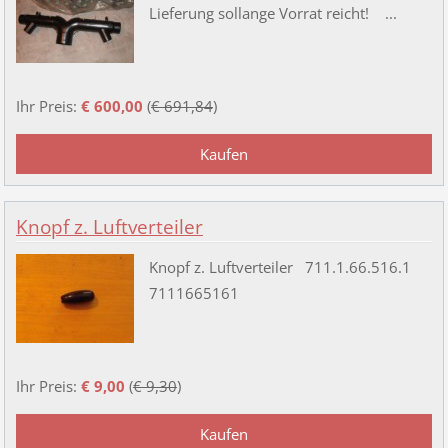
Lieferung sollange Vorrat reicht! ...
Ihr Preis:
€ 600,00
(
€ 691,84
)
Knopf z. Luftverteiler
Knopf z. Luftverteiler 711.1.66.516.1
7111665161
Ihr Preis:
€ 9,00
(
€ 9,30
)