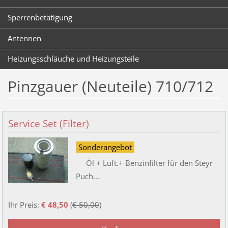
Sperrenbetätigung
Antennen
Heizungsschläuche und Heizungsteile
Pinzgauer (Neuteile) 710/712
Service Set (Filter)
Sonderangebot
Öl + Luft.+ Benzinfilter für den Steyr
Puch...
Ihr Preis:
€ 48,50
(
€ 50,00
)