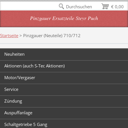
Durchsuchen
€ 0,00
Pinzgauer Ersatzteile Steyr Puch
Startseite
>
Pinzgauer (Neuteile) 710/712
Neuheiten
Aktionen (auch S-Tec Aktionen)
Motor/Vergaser
Service
Zündung
Auspuffanlage
Schaltgetriebe 5 Gang