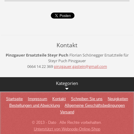
Kontakt
Pinzgauer Ersatzteile Steyr Puch
Florian Schönegger
Ersatzteile für
Steyr Puch Pinzgauer
0664 14 22 369
pinzgaue
r.gastei
n@gmail.
com
Kategorien
Startseite
Impressum
Kontakt
Schreiben Sie uns
Neuigkeiten
Bestellungen und Abwicklung
Allgemeine Geschäftsbedingungen
Versand
© 2013 - Dato . Alle Rechte vorbehalten.
Unterstützt von Webnode-Online-Shop