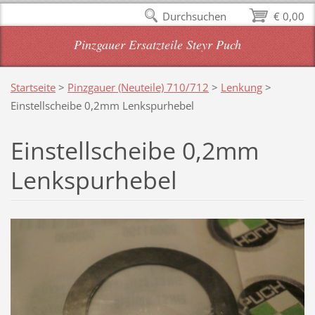
Durchsuchen
€ 0,00
Pinzgauer Ersatzteile Steyr Puch
Startseite
>
Pinzgauer (Neuteile) 710/712
>
Lenkung
>
Einstellscheibe 0,2mm Lenkspurhebel
Einstellscheibe 0,2mm
Lenkspurhebel