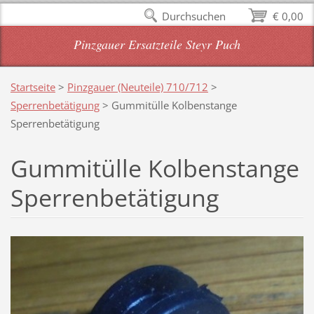
Durchsuchen
€ 0,00
Pinzgauer Ersatzteile Steyr Puch
Startseite
>
Pinzgauer (Neuteile) 710/712
>
Sperrenbetätigung
>
Gummitülle Kolbenstange
Sperrenbetätigung
Gummitülle Kolbenstange
Sperrenbetätigung