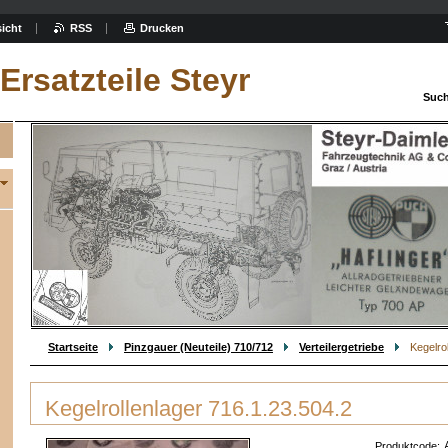
icht
RSS
Drucken
Ersatzteile Steyr
Such
Startseite
Pinzgauer (Neuteile) 710/712
Verteilergetriebe
Kegelro
Kegelrollenlager 716.1.23.504.2
Produktcode: