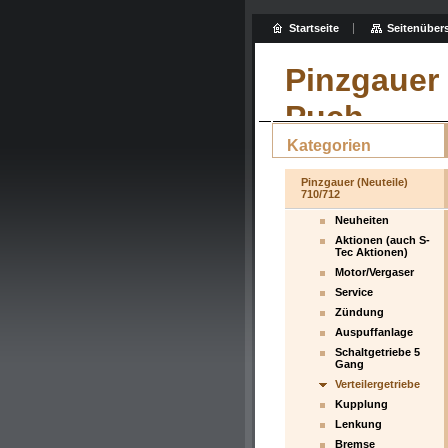
Startseite
Seitenübers
Pinzgauer 
Puch
Kategorien
Pinzgauer (Neuteile)
710/712
Neuheiten
Aktionen (auch S-
Tec Aktionen)
Motor/Vergaser
Service
Zündung
Auspuffanlage
Schaltgetriebe 5
Gang
Verteilergetriebe
Kupplung
Lenkung
Bremse