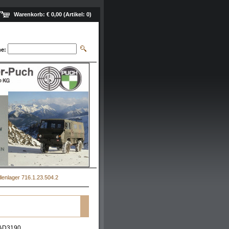
Warenkorb:
€ 0,00
(Artikel:
0
)
e:
llenlager 716.1.23.504.2
AD3190