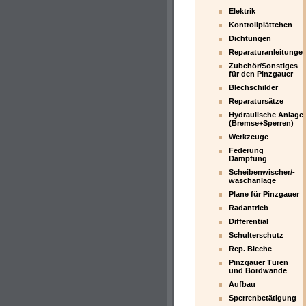
Elektrik
Kontrollplättchen
Dichtungen
Reparaturanleitunge
Zubehör/Sonstiges
für den Pinzgauer
Blechschilder
Reparatursätze
Hydraulische Anlage
(Bremse+Sperren)
Werkzeuge
Federung
Dämpfung
Scheibenwischer/-
waschanlage
Plane für Pinzgauer
Radantrieb
Differential
Schulterschutz
Rep. Bleche
Pinzgauer Türen
und Bordwände
Aufbau
Sperrenbetätigung