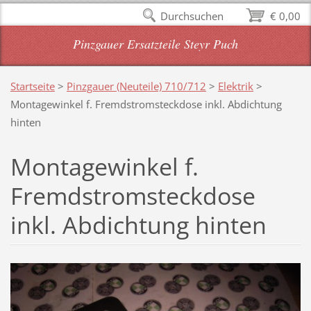
Durchsuchen
€ 0,00
Pinzgauer Ersatzteile Steyr Puch
Startseite
>
Pinzgauer (Neuteile) 710/712
>
Elektrik
>
Montagewinkel f. Fremdstromsteckdose inkl. Abdichtung
hinten
Montagewinkel f.
Fremdstromsteckdose
inkl. Abdichtung hinten