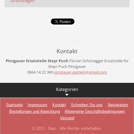
Grundlagen
Kontakt
Pinzgauer Ersatzteile Steyr Puch
Florian Schönegger
Ersatzteile für
Steyr Puch Pinzgauer
0664 14 22 369
pinzgaue
r.gastei
n@gmail.
com
Kategorien
Startseite
Impressum
Kontakt
Schreiben Sie uns
Neuigkeiten
Bestellungen und Abwicklung
Allgemeine Geschäftsbedingungen
Versand
© 2013 - Dato . Alle Rechte vorbehalten.