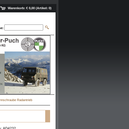
Warenkorb:
€ 0,00
(Artikel:
0
)
e:
hnschraube Radantrieb
AD4232
e: