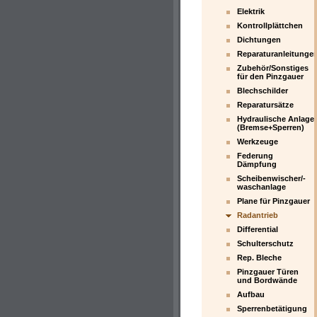
Elektrik
Kontrollplättchen
Dichtungen
Reparaturanleitunge
Zubehör/Sonstiges
für den Pinzgauer
Blechschilder
Reparatursätze
Hydraulische Anlage
(Bremse+Sperren)
Werkzeuge
Federung
Dämpfung
Scheibenwischer/-
waschanlage
Plane für Pinzgauer
Radantrieb
Differential
Schulterschutz
Rep. Bleche
Pinzgauer Türen
und Bordwände
Aufbau
Sperrenbetätigung