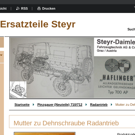
icht
RSS
Drucken
Ersatzteile Steyr
Such
Startseite
Pinzgauer (Neuteile) 710/712
Radantrieb
Mutter zu De
Mutter zu Dehnschraube Radantrieb
Produktcod