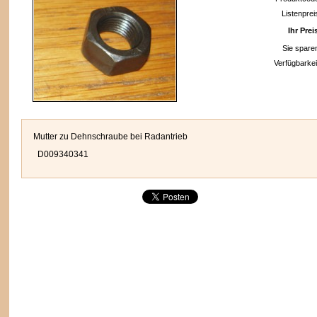
Listenprei
Ihr Prei
Sie spare
n
Verfügbarkei
Mutter zu Dehnschraube bei Radantrieb
D009340341