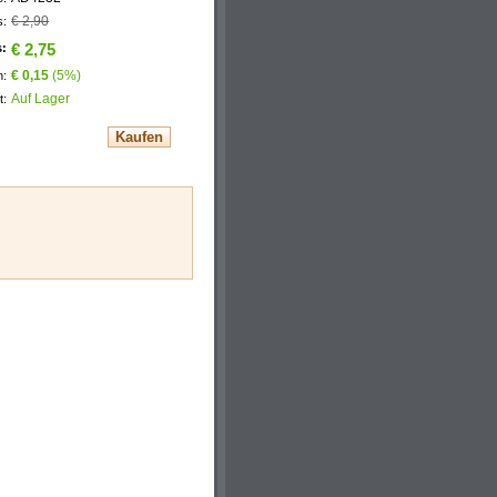
€ 2,90
s:
s:
€ 2,75
€ 0,15
(5%)
n:
Auf Lager
t: