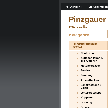
Startseite
Seitenübers
Pinzgauer 
Puch
Kategorien
Pinzgauer (Neuteile)
710/712
Neuheiten
Aktionen (auch S-
Tec Aktionen)
Motor/Vergaser
Service
Zündung
Auspuffanlage
Schaltgetriebe 5
Gang
Verteilergetriebe
Kupplung
Lenkung
Bremse