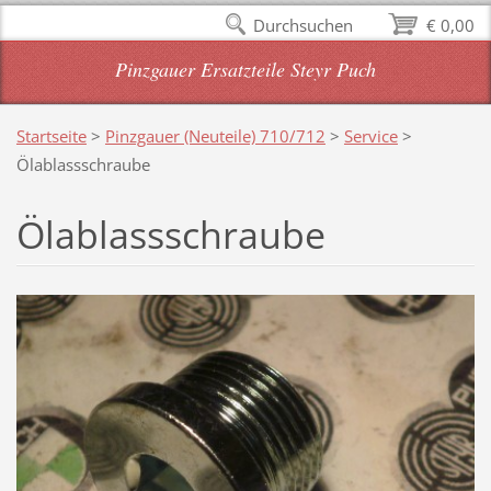
Durchsuchen
€ 0,00
Pinzgauer Ersatzteile Steyr Puch
Startseite
>
Pinzgauer (Neuteile) 710/712
>
Service
>
Ölablassschraube
Ölablassschraube