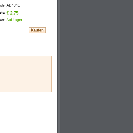
AD4341
ode:
eis:
€ 2,75
Auf Lager
eit: