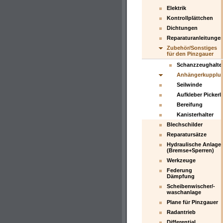
Elektrik
Kontrollplättchen
Dichtungen
Reparaturanleitunge
Zubehör/Sonstiges
für den Pinzgauer
Schanzzeughalte
Anhängerkupplu
Seilwinde
Aufkleber Pickerl
Bereifung
Kanisterhalter
Blechschilder
Reparatursätze
Hydraulische Anlage
(Bremse+Sperren)
Werkzeuge
Federung
Dämpfung
Scheibenwischer/-
waschanlage
Plane für Pinzgauer
Radantrieb
Differential