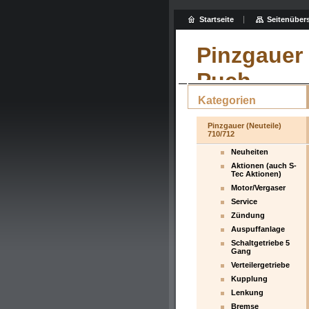
Startseite
Seitenübers
Pinzgauer 
Puch
Kategorien
Pinzgauer (Neuteile)
710/712
Neuheiten
Aktionen (auch S-
Tec Aktionen)
Motor/Vergaser
Service
Zündung
Auspuffanlage
Schaltgetriebe 5
Gang
Verteilergetriebe
Kupplung
Lenkung
Bremse