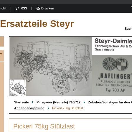
icht
RSS
Drucken
Ersatzteile Steyr
Such
Startseite
Pinzgauer (Neuteile) 710/712
Zubehör/Sonstiges für den 
Anhängerkupplung
Pickerl 75kg Stützlast
Pickerl 75kg Stützlast