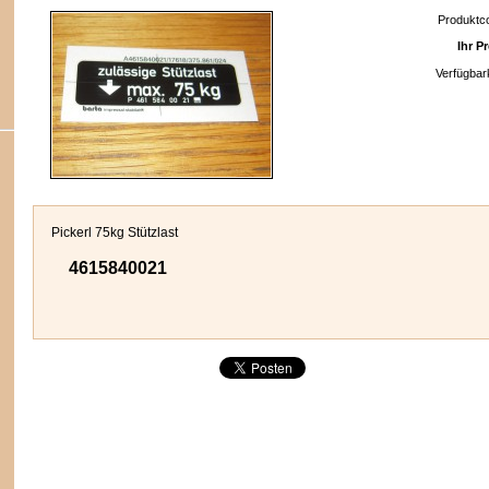
Produktc
Ihr Pr
Verfügbark
n
rungen
ng
Pickerl 75kg Stützlast
4615840021