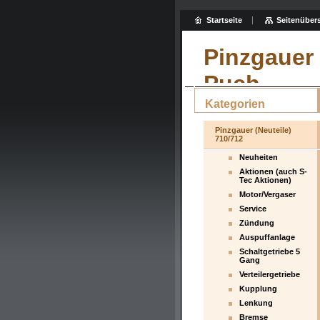
Startseite
Seitenübers
Pinzgauer 
Puch
Kategorien
Pinzgauer (Neuteile)
710/712
Neuheiten
Aktionen (auch S-
Tec Aktionen)
Motor/Vergaser
Service
Zündung
Auspuffanlage
Schaltgetriebe 5
Gang
Verteilergetriebe
Kupplung
Lenkung
Bremse