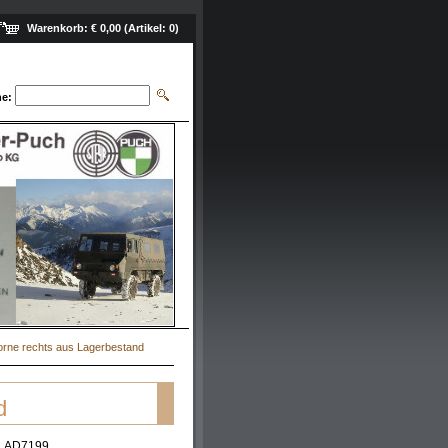
Warenkorb:
€ 0,00
(Artikel:
0
)
e:
orne rechts aus Lagerbestand
d
AD7199