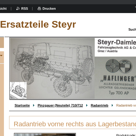
icht
RSS
Drucken
Ersatzteile Steyr
Such
Startseite
Pinzgauer (Neuteile) 710/712
Radantrieb
Radantrieb v
Radantrieb vorne rechts aus Lagerbestan
Produktcode: