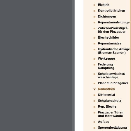
Elektrik
Kontrollplättchen
Dichtungen
Reparaturanleitunge
Zubehör/Sonstiges
für den Pinzgauer
Blechschilder
Reparatursätze
Hydraulische Anlage
(Bremse+Sperren)
Werkzeuge
Federung
Dämpfung
Scheibenwischer/-
waschanlage
Plane für Pinzgauer
Radantrieb
Differential
Schulterschutz
Rep. Bleche
Pinzgauer Türen
und Bordwände
Aufbau
Sperrenbetätigung