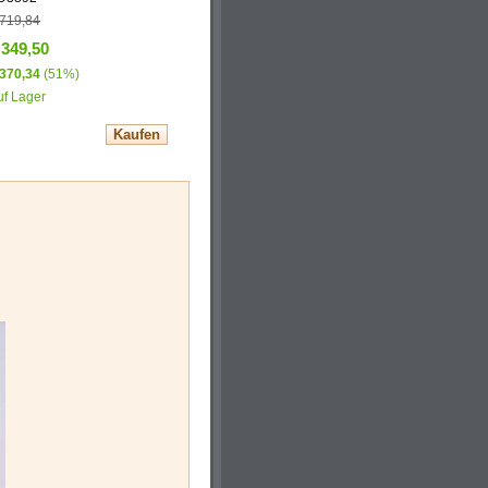
 719,84
 349,50
 370,34
(51%)
uf Lager