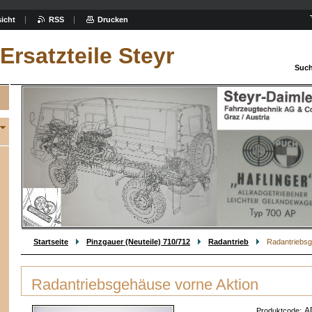
icht
RSS
Drucken
Ersatzteile Steyr
Such
Startseite
Pinzgauer (Neuteile) 710/712
Radantrieb
Radantriebsg
Radantriebsgehäuse vorne Aktion
A
Produktcode: