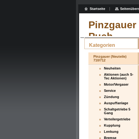
Startseite
Seitenübers
Pinzgauer 
Puch
Kategorien
Pinzgauer (Neuteile)
710/712
Neuheiten
Aktionen (auch S-
Tec Aktionen)
Motor/Vergaser
Service
Zündung
Auspuffanlage
Schaltgetriebe 5
Gang
Verteilergetriebe
Kupplung
Lenkung
Bremse