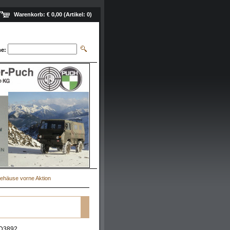
Warenkorb:
€ 0,00
(Artikel:
0
)
e:
ehäuse vorne Aktion
D3892