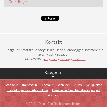
Grundlagen
Kontakt
Pinzgauer Ersatzteile Steyr Puch
Florian Schönegger
Ersatzteile für
Steyr Puch Pinzgauer
0664 14 22 369
pinzgaue
r.gastei
n@gmail.
com
Kategorien
Startseite
Impressum
Kontakt
Schreiben Sie uns
Neuigkeiten
Bestellungen und Abwicklung
Allgemeine Geschäftsbedingungen
Versand
© 2013 - Dato . Alle Rechte vorbehalten.