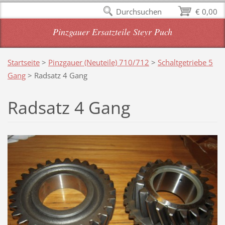
Durchsuchen
€ 0,00
Pinzgauer Ersatzteile Steyr Puch
Startseite
>
Pinzgauer (Neuteile) 710/712
>
Schaltgetriebe 5
Gang
>
Radsatz 4 Gang
Radsatz 4 Gang