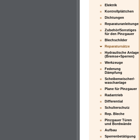
Elektrik
Kontrollplättchen
Dichtungen
Reparaturanleitunge
Zubehör/Sonstiges
für den Pinzgauer
Blechschilder
Reparatursätze
Hydraulische Anlage
(Bremse+Sperren)
Werkzeuge
Federung
Dämpfung
Scheibenwischer/-
waschanlage
Plane für Pinzgauer
Radantrieb
Differential
Schulterschutz
Rep. Bleche
Pinzgauer Türen
und Bordwände
Aufbau
Sperrenbetätigung