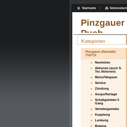
Startseite
Seitenübers
Pinzgauer 
Puch
Kategorien
Pinzgauer (Neuteile)
710/712
Neuheiten
Aktionen (auch S-
Tec Aktionen)
Motor/Vergaser
Service
Zündung
Auspuffanlage
Schaltgetriebe 5
Gang
Verteilergetriebe
Kupplung
Lenkung
Bremse