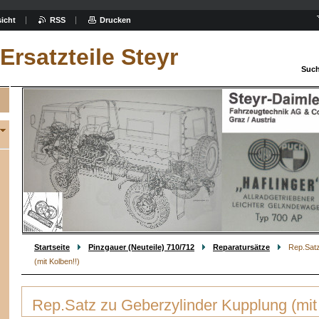
icht
RSS
Drucken
Ersatzteile Steyr
Such
Startseite
Pinzgauer (Neuteile) 710/712
Reparatursätze
Rep.Satz
(mit Kolben!!)
Rep.Satz zu Geberzylinder Kupplung (mit 