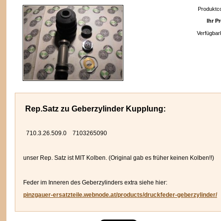
Produktc
Ihr Pr
Verfügbark
n
Rep.Satz zu Geberzylinder Kupplung:
710.3.26.509.0 7103265090
unser Rep. Satz ist MIT Kolben. (Original gab es früher keinen Kolben!!)
Feder im Inneren des Geberzylinders extra siehe hier:
pinzgauer-ersatzteile.webnode.at/products/druckfeder-geberzylinder/