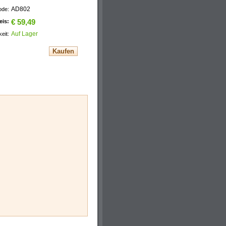
AD802
ode:
eis:
€ 59,49
Auf Lager
eit: