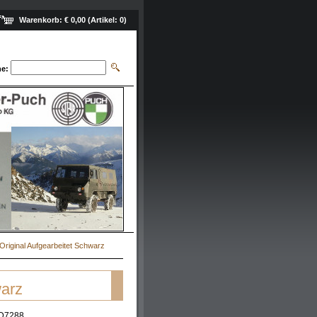
Warenkorb:
€ 0,00
(Artikel:
0
)
e:
 Original Aufgearbeitet Schwarz
warz
D7288