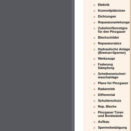
Elektrik
Kontrollplättchen
Dichtungen
Reparaturanleitunge
Zubehör/Sonstiges
für den Pinzgauer
Blechschilder
Reparatursätze
Hydraulische Anlage
(Bremse+Sperren)
Werkzeuge
Federung
Dämpfung
Scheibenwischer/-
waschanlage
Plane für Pinzgauer
Radantrieb
Differential
Schulterschutz
Rep. Bleche
Pinzgauer Türen
und Bordwände
Aufbau
Sperrenbetätigung