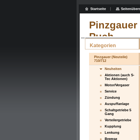
Startseite
Seitenübers
Pinzgauer 
Puch
Kategorien
Pinzgauer (Neuteile)
710/712
Neuheiten
Aktionen (auch S-
Tec Aktionen)
Motor/Vergaser
Service
Zündung
Auspuffanlage
Schaltgetriebe 5
Gang
Verteilergetriebe
Kupplung
Lenkung
Bremse