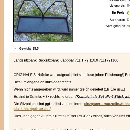
€
Listenpreis:
Ihr Preis:
€
€
Sie sparen:
n
A
Verfügbarkeit:
Gewicht:
15,5
Längssitzbank Rücksitzbank Klappbar 711.1.79.110.0 7111791100
ORIGINALE Sitzbänke was aufgearbeitet sind, lose (ohne Polsterung!) Bes
Bitte um Angabe ob links oder rechts.
Wenn nichts angegeben wird, wird immer gleich geliefert (1li+1re usw.)
Es sind je 3x links + 3x rechts lieferbar
(Komplett als Set alle 6 Stück wä
Die Sitzpolster sind ggf. selbst zu montieren:
pinzgauer-ersatzteile.webn
sitz-lehnenpolster-set/
Dies kann gegen Aufpreis (Preis Polster+ 50/Bank Arbeit, auch von uns er