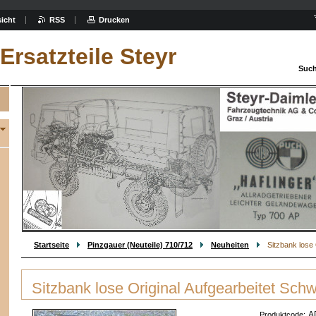
icht
RSS
Drucken
Ersatzteile Steyr
Such
Startseite
Pinzgauer (Neuteile) 710/712
Neuheiten
Sitzbank lose
Sitzbank lose Original Aufgearbeitet Sch
A
Produktcode: