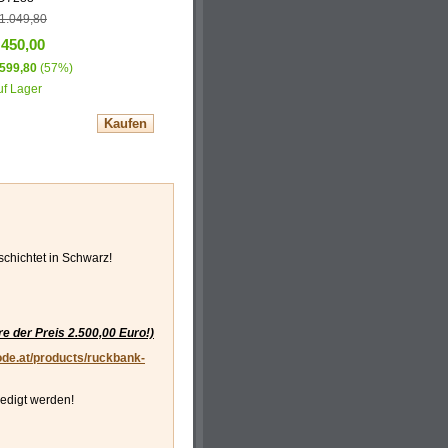
 1.049,80
 450,00
 599,80
(57%)
uf Lager
chichtet in Schwarz!
re der Preis 2.500,00 Euro!)
ode.at/products/ruckbank-
ledigt werden!