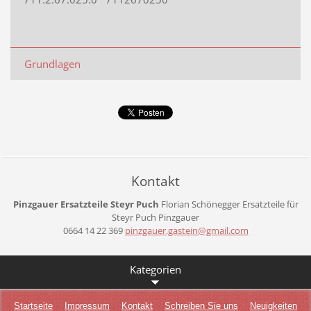
Grundlagen
Kontakt
Pinzgauer Ersatzteile Steyr Puch
Florian Schönegger
Ersatzteile für
Steyr Puch Pinzgauer
0664 14 22 369
pinzgaue
r.gastei
n@gmail.
com
Kategorien
Startseite
Impressum
Kontakt
Schreiben Sie uns
Neuigkeiten