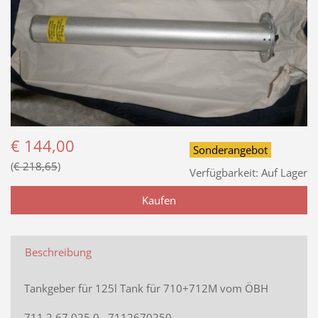
€ 144,00
Sonderangebot
€ 218,65
Verfügbarkeit:
Auf Lager
Beschreibung
Tankgeber für 125l Tank für 710+712M vom ÖBH
711.2.67.025.0
7112670250