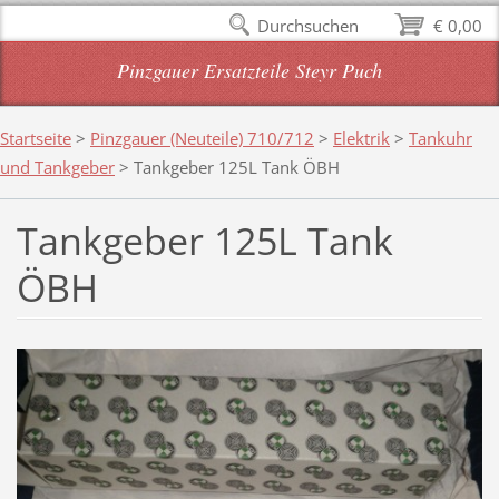
Durchsuchen
€ 0,00
Pinzgauer Ersatzteile Steyr Puch
Startseite
>
Pinzgauer (Neuteile) 710/712
>
Elektrik
>
Tankuhr
und Tankgeber
>
Tankgeber 125L Tank ÖBH
Tankgeber 125L Tank
ÖBH