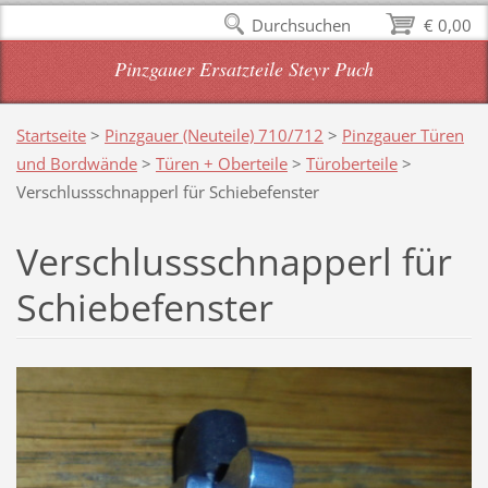
Durchsuchen
€ 0,00
Pinzgauer Ersatzteile Steyr Puch
Startseite
>
Pinzgauer (Neuteile) 710/712
>
Pinzgauer Türen
und Bordwände
>
Türen + Oberteile
>
Türoberteile
>
Verschlussschnapperl für Schiebefenster
Verschlussschnapperl für
Schiebefenster